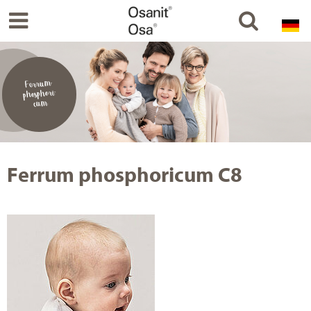
Ferrum-
phosphori-
cum
Ferrum phosphoricum C8