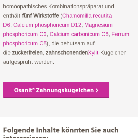
homöopathisches Kombinationspräparat und
enthält
fünf Wirkstoffe
(
Chamomilla recutita
D6
,
Calcium phosphoricum D12
,
Magnesium
phosphoricum C6
,
Calcium carbonicum C8
,
Ferrum
phosphoricum C8
), die behutsam auf
die
zuckerfreien
,
zahnschonenden
Xylit
-Kügelchen
aufgesprüht werden.
Osanit® Zahnungskügelchen
Folgende Inhalte könnten Sie auch