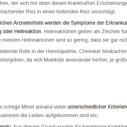
en, der sich mit eben diesen krankhaften Erscheinunge
k machender Reiz in einen heilenden Reiz umschlägt.
lichen Arzneimittels werden die Symptome der Erkranku
 oder Heilreaktion
. Heilreaktionen gelten als Zeichen fü
e meisten Heilreaktionen sind so gering, dass sie gar ni
eidende Rolle in der Homöopathie. Chemiker beobachtet
tergeben, da sich Moleküle aneinander heften, je größ
 richtige Mittel anhand vieler
unterschiedlicher Kriterien
tuationen die Leiden aufgekommen sind etc.
ensiv
. Aus diesem Grund wurden für bestimmte Krankheit