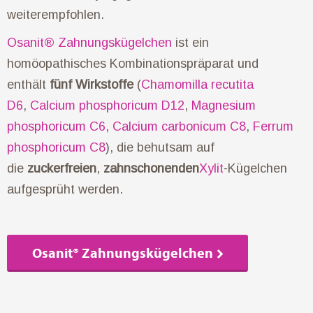
weiterempfohlen.
Osanit® Zahnungskügelchen
ist ein
homöopathisches Kombinationspräparat und
enthält
fünf Wirkstoffe
(
Chamomilla recutita
D6
,
Calcium phosphoricum D12
,
Magnesium
phosphoricum C6
,
Calcium carbonicum C8
,
Ferrum
phosphoricum C8
), die behutsam auf
die
zuckerfreien
,
zahnschonenden
Xylit
-Kügelchen
aufgesprüht werden.
Osanit® Zahnungskügelchen